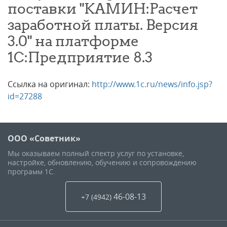
поставки "КАМИН:Расчет
заработной платы. Версия
3.0" на платформе
1С:Предприятие 8.3
Ссылка на оригинал:
http://www.1c.ru/news/info.jsp?
id=27288
ООО «Советник»
Мы оказываем полный спектр услуг по установке,
настройке, обновлению, обучению и сопровождению
программ 1С.
46-08-13
+7 (4942
)