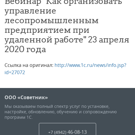
Вебинар "Как организовать
управление
лесопромышленным
предприятием при
удаленной работе" 23 апреля
2020 года
Ссылка на оригинал:
http://www.1c.ru/news/info.jsp?
id=27072
ООО «Советник»
Мы оказываем полный спектр услуг по установке,
настройке, обновлению, обучению и сопровождению
программ 1С.
46-08-13
+7 (4942
)