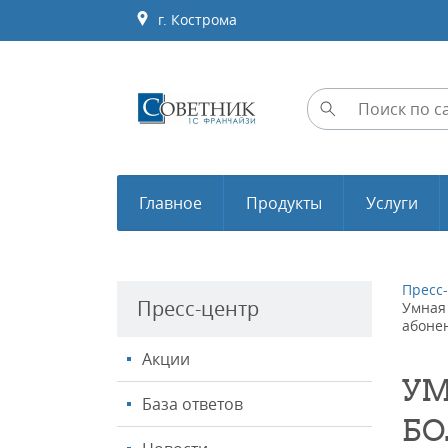
г. Кострома
Главное
Продукты
Услуги
Пресс
Пресс-центр
Умная 
абоне
Акции
УМ
База ответов
БО