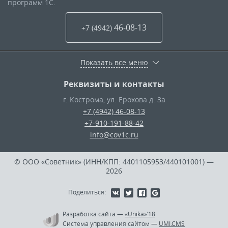
программ 1С.
46-08-13
+7 (4942
)
Показать все меню
Реквизиты и контакты
г. Кострома
,
ул. Ерохова д. 3а
+7 (4942) 46-08-13
+7-910-191-88-42
info@cov1c.ru
© ООО «Советник» (ИНН/КПП: 4401105953/440101001)
—
2026
Поделиться:
Разработка сайта
—
«Unika»’18
Система управления сайтом
—
UMI.CMS