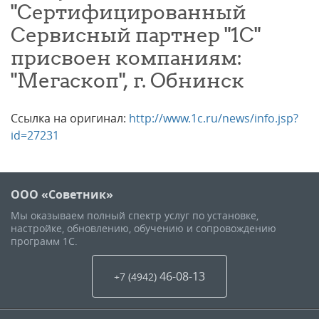
"Сертифицированный
Сервисный партнер "1С"
присвоен компаниям:
"Мегаскоп", г. Обнинск
Ссылка на оригинал:
http://www.1c.ru/news/info.jsp?
id=27231
ООО «Советник»
Мы оказываем полный спектр услуг по установке,
настройке, обновлению, обучению и сопровождению
программ 1С.
46-08-13
+7 (4942
)