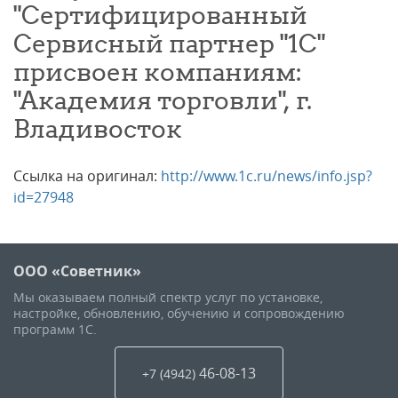
"Сертифицированный
Сервисный партнер "1С"
присвоен компаниям:
"Академия торговли", г.
Владивосток
Ссылка на оригинал:
http://www.1c.ru/news/info.jsp?
id=27948
ООО «Советник»
Мы оказываем полный спектр услуг по установке,
настройке, обновлению, обучению и сопровождению
программ 1С.
46-08-13
+7 (4942
)