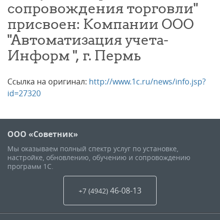
сопровождения торговли"
присвоен: Компании ООО
"Автоматизация учета-
Информ ", г. Пермь
Ссылка на оригинал:
http://www.1c.ru/news/info.jsp?
id=27320
ООО «Советник»
Мы оказываем полный спектр услуг по установке,
настройке, обновлению, обучению и сопровождению
программ 1С.
46-08-13
+7 (4942
)