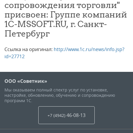
сопровождения торговли"
присвоен: Группе компаний
1C-MSSOFT.RU, г. Санкт-
Петербург
Ссылка на оригинал:
http://www.1c.ru/news/info.jsp?
id=27712
ООО «Советник»
Мы оказываем полный спектр услуг по установке,
настройке, обновлению, обучению и сопровождению
программ 1С.
46-08-13
+7 (4942
)