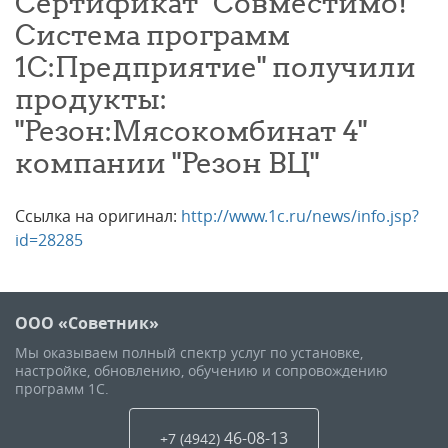
Сертификат "Совместимо!
Система программ
1С:Предприятие" получили
продукты:
"Резон:Мясокомбинат 4"
компании "Резон ВЦ"
Ссылка на оригинал:
http://www.1c.ru/news/info.jsp?
id=28285
ООО «Советник»
Мы оказываем полный спектр услуг по установке,
настройке, обновлению, обучению и сопровождению
программ 1С.
46-08-13
+7 (4942
)