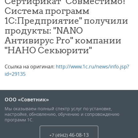
Сертификат "Совместимо!
Система программ
1С:Предприятие" получили
продукты: "NANO
Антивирус Pro" компании
"НАНО Секьюрити"
Ссылка на оригинал:
http://www.1c.ru/news/info.jsp?
id=29135
ООО «Советник»
Мы оказываем полный спектр услуг по установке,
настройке, обновлению, обучению и сопровождению
программ 1С.
46-08-13
+7 (4942
)