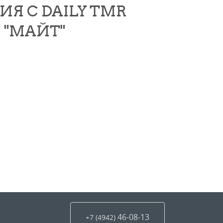
Я С DAILY TMR
 "МАЙТ"
46-08-13
+7 (4942
)