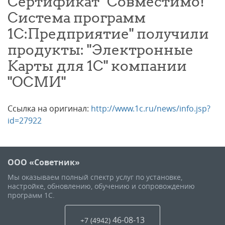
Сертификат "Совместимо!
Система программ
1С:Предприятие" получили
продукты: "Электронные
Карты для 1С" компании
"ОСМИ"
Ссылка на оригинал:
http://www.1c.ru/news/info.jsp?
id=27922
ООО «Советник»
Мы оказываем полный спектр услуг по установке,
настройке, обновлению, обучению и сопровождению
программ 1С.
46-08-13
+7 (4942
)