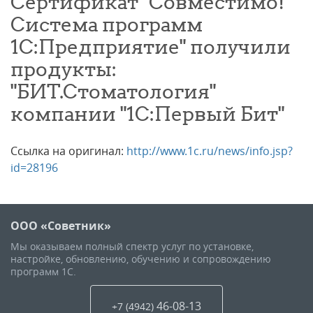
Сертификат "Совместимо!
Система программ
1С:Предприятие" получили
продукты:
"БИТ.Стоматология"
компании "1С:Первый Бит"
Ссылка на оригинал:
http://www.1c.ru/news/info.jsp?
id=28196
ООО «Советник»
Мы оказываем полный спектр услуг по установке,
настройке, обновлению, обучению и сопровождению
программ 1С.
46-08-13
+7 (4942
)