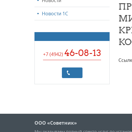
Новости
ПР
Новости 1С
МИ
КР
КО
46-08-13
+7 (4942
)
Ссылк
ООО «Советник»
Мы оказываем полный спектр услуг по устано