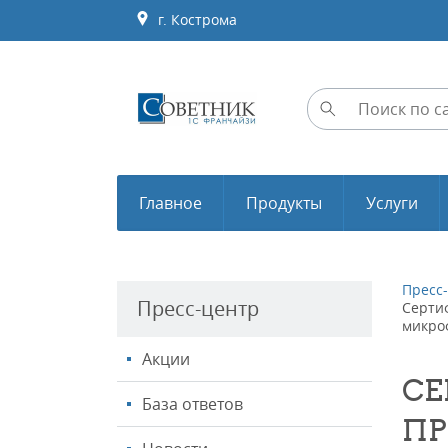
г. Кострома
Главное
Продукты
Услуги
Пресс
Пресс-центр
Серти
микро
Акции
СЕ
База ответов
ПР