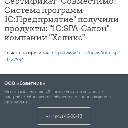
Сертификат "Совместимо!
Система программ
1С:Предприятие" получили
продукты: "1С:SPA-Салон"
компании "Хеликс"
Ссылка на оригинал:
http://www.1c.ru/news/info.jsp?
id=27994
ООО «Советник»
Мы оказываем полный спектр услуг по установке,
настройке, обновлению, обучению и сопровождению
программ 1С.
46-08-13
+7 (4942
)