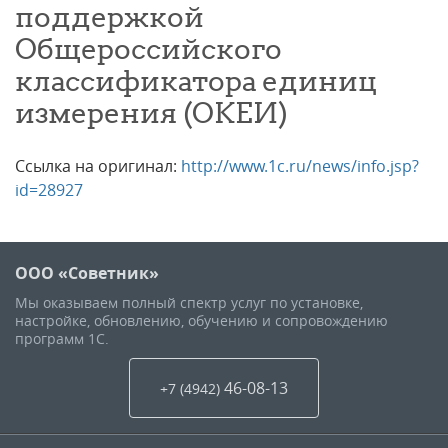
поддержкой
Общероссийского
классификатора единиц
измерения (ОКЕИ)
Ссылка на оригинал:
http://www.1c.ru/news/info.jsp?
id=28927
ООО «Советник»
Мы оказываем полный спектр услуг по установке,
настройке, обновлению, обучению и сопровождению
программ 1С.
46-08-13
+7 (4942
)