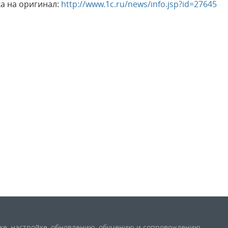
а на оригинал:
http://www.1c.ru/news/info.jsp?id=27645
вке, настройке, обновлению, обучению и сопровождению