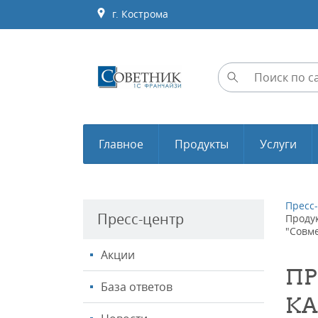
г. Кострома
Главное
Продукты
Услуги
Пресс
Пресс-центр
Проду
"Совм
Акции
ПР
База ответов
КА