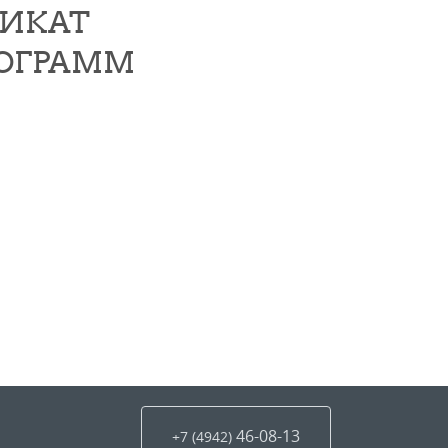
ФИКАТ
РОГРАММ
46-08-13
+7 (4942
)