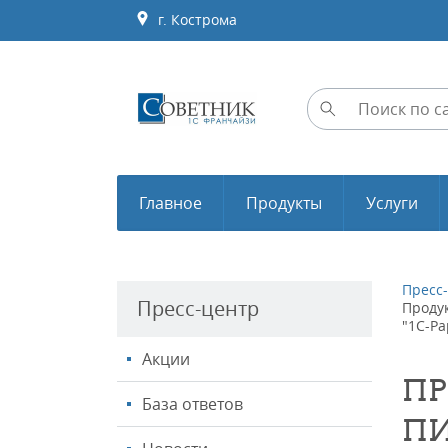
г. Кострома
Главное
Продукты
Услуги
Пресс
Пресс-центр
Проду
"1С-Р
Акции
ПР
База ответов
ПИ