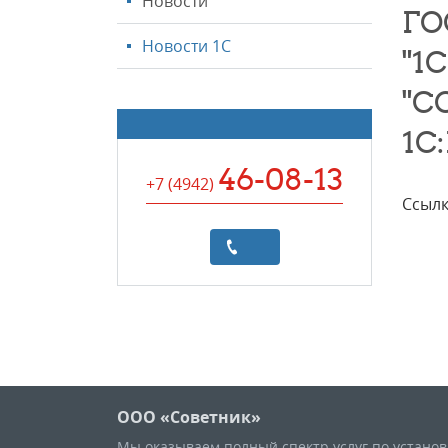
Новости
ГО
Новости 1С
"1
"С
1С
46-08-13
+7 (4942
)
Ссылк
ООО «Советник»
Мы оказываем полный спектр услуг по устано