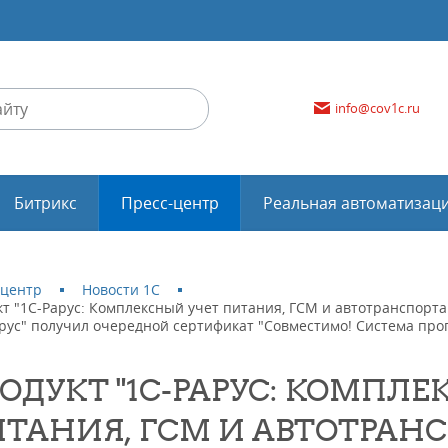
info@cov1c.ru
Битрикс
Пресс-центр
Реальная автоматизац
-центр
Новости 1С
кт "1С-Рарус: Комплексный учет питания, ГСМ и автотранспорт
арус" получил очередной сертификат "Совместимо! Система пр
ОДУКТ "1С-РАРУС: КОМПЛЕ
ТАНИЯ, ГСМ И АВТОТРАНС