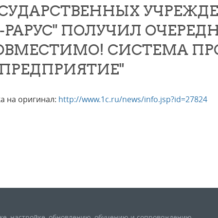
СУДАРСТВЕННЫХ УЧРЕЖД
С-РАРУС" ПОЛУЧИЛ ОЧЕРЕ
ОВМЕСТИМО! СИСТЕМА П
:ПРЕДПРИЯТИЕ"
а на оригинал:
http://www.1c.ru/news/info.jsp?id=27824
вке, настройке, обновлению, обучению и сопровождению