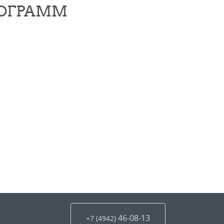
РОГРАММ
46-08-13
+7 (4942
)