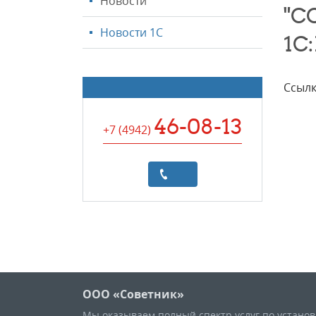
Новости
"С
Новости 1С
1С
Ссылк
46-08-13
+7 (4942
)
ООО «Советник»
Мы оказываем полный спектр услуг по устано