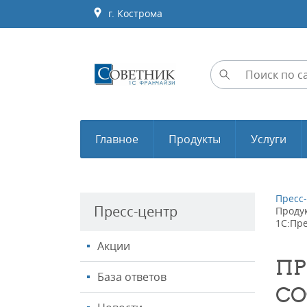
г. Кострома
Главное
Продукты
Услуги
Пресс
Пресс-центр
Проду
1С:Пр
Акции
ПР
База ответов
СО