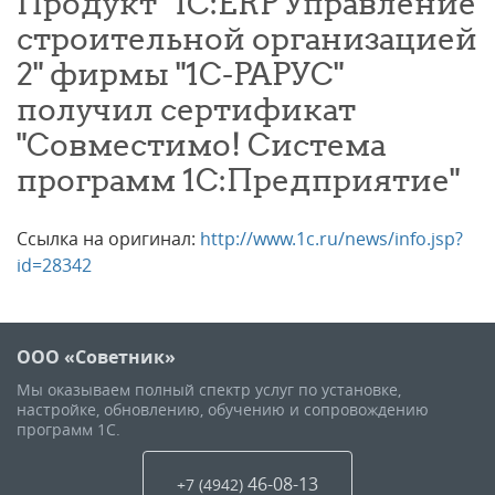
Продукт "1С:ERP Управление
строительной организацией
2" фирмы "1C-РАРУС"
получил сертификат
"Совместимо! Система
программ 1С:Предприятие"
Ссылка на оригинал:
http://www.1c.ru/news/info.jsp?
id=28342
ООО «Советник»
Мы оказываем полный спектр услуг по установке,
настройке, обновлению, обучению и сопровождению
программ 1С.
46-08-13
+7 (4942
)