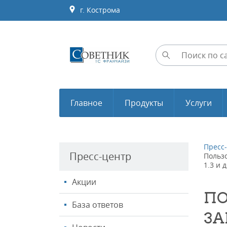
г. Кострома
Главное
Продукты
Услуги
Пресс
Пресс-центр
Польз
1.3 и 
Акции
ПО
База ответов
ЗА