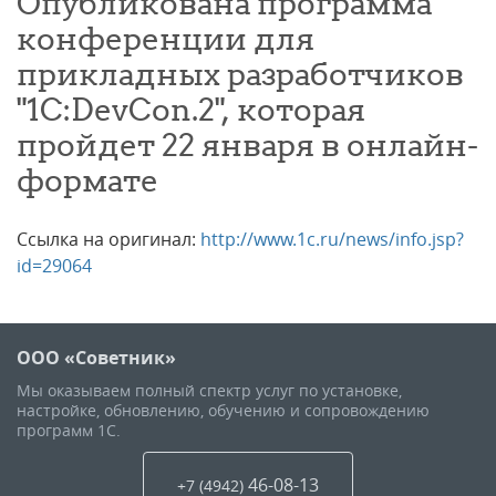
Опубликована программа
конференции для
прикладных разработчиков
"1C:DevCon.2", которая
пройдет 22 января в онлайн-
формате
Ссылка на оригинал:
http://www.1c.ru/news/info.jsp?
id=29064
ООО «Советник»
Мы оказываем полный спектр услуг по установке,
настройке, обновлению, обучению и сопровождению
программ 1С.
46-08-13
+7 (4942
)