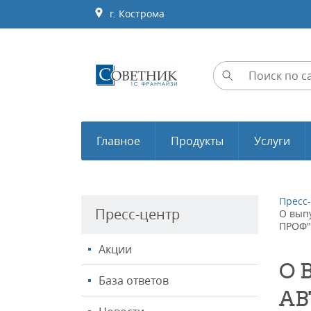
г. Кострома
Главное
Продукты
Услуги
Пресс
Пресс-центр
О выпу
ПРОФ"
Акции
О 
База ответов
АВ