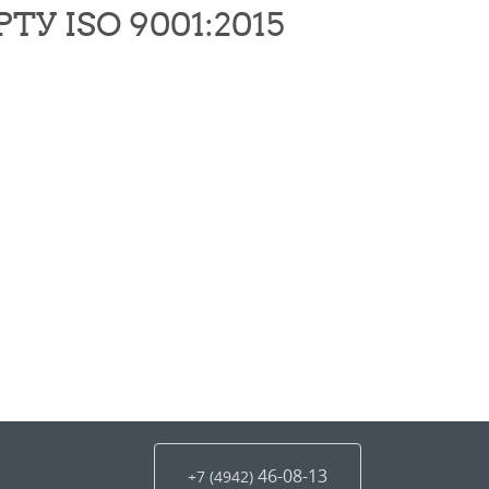
 ISO 9001:2015
46-08-13
+7 (4942
)