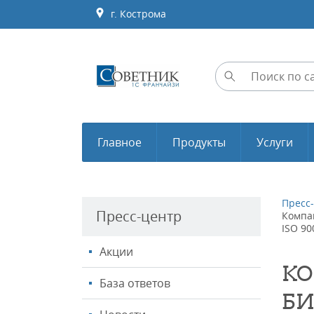
г. Кострома
Главное
Продукты
Услуги
Пресс
Пресс-центр
Компа
ISO 90
Акции
КО
База ответов
БИ