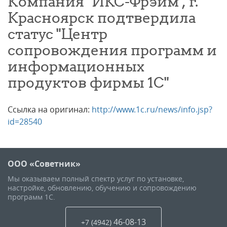
Компания "ИКС-Фрэйм", г.
Красноярск подтвердила
статус "Центр
сопровождения программ и
информационных
продуктов фирмы 1С"
Ссылка на оригинал:
http://www.1c.ru/news/info.jsp?
id=28540
ООО «Советник»
Мы оказываем полный спектр услуг по установке,
настройке, обновлению, обучению и сопровождению
программ 1С.
46-08-13
+7 (4942
)