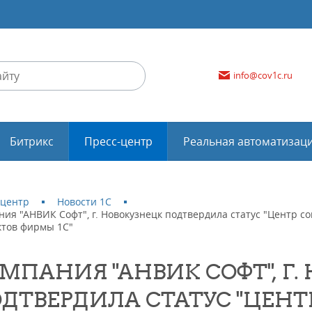
info@cov1c.ru
Битрикс
Пресс-центр
Реальная автоматизац
-центр
Новости 1С
ния "АНВИК Софт", г. Новокузнецк подтвердила статус "Центр
ктов фирмы 1С"
МПАНИЯ "АНВИК СОФТ", Г.
ДТВЕРДИЛА СТАТУС "ЦЕН