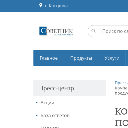
г. Кострома
Главное
Продукты
Услуги
Пресс
Пресс-центр
Компа
проду
Акции
КО
База ответов
ПО