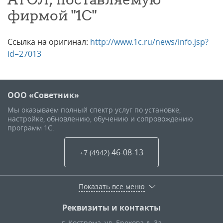
фирмой "1С"
Ссылка на оригинал:
http://www.1c.ru/news/info.jsp?
id=27013
ООО «Советник»
Мы оказываем полный спектр услуг по установке,
настройке, обновлению, обучению и сопровождению
программ 1С.
46-08-13
+7 (4942
)
Показать все меню
Реквизиты и контакты
г. Кострома
,
ул. Ерохова д. 3а