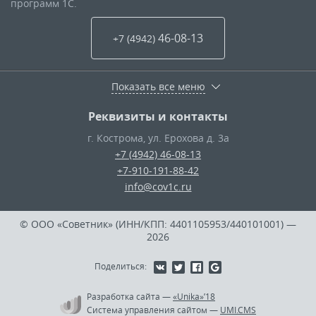
программ 1С.
46-08-13
+7 (4942
)
Показать все меню
Реквизиты и контакты
г. Кострома
,
ул. Ерохова д. 3а
+7 (4942) 46-08-13
+7-910-191-88-42
info@cov1c.ru
© ООО «Советник» (ИНН/КПП: 4401105953/440101001)
—
2026
Поделиться:
Разработка сайта
—
«Unika»’18
Система управления сайтом
—
UMI.CMS