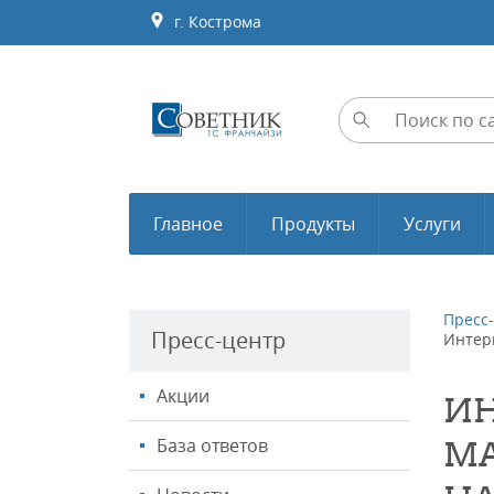
г. Кострома
Главное
Продукты
Услуги
Пресс
Пресс-центр
Интер
Акции
ИН
База ответов
МА