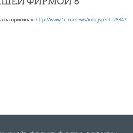
ШЕЙ ФИРМОЙ 8"
а на оригинал:
http://www.1c.ru/news/info.jsp?id=28347
вке, настройке, обновлению, обучению и сопровождению