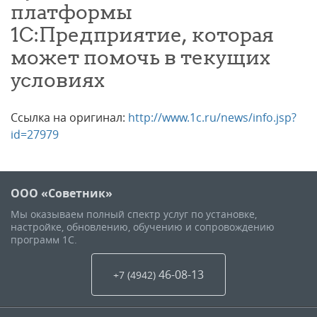
платформы
1С:Предприятие, которая
может помочь в текущих
условиях
Ссылка на оригинал:
http://www.1c.ru/news/info.jsp?
id=27979
ООО «Советник»
Мы оказываем полный спектр услуг по установке,
настройке, обновлению, обучению и сопровождению
программ 1С.
46-08-13
+7 (4942
)