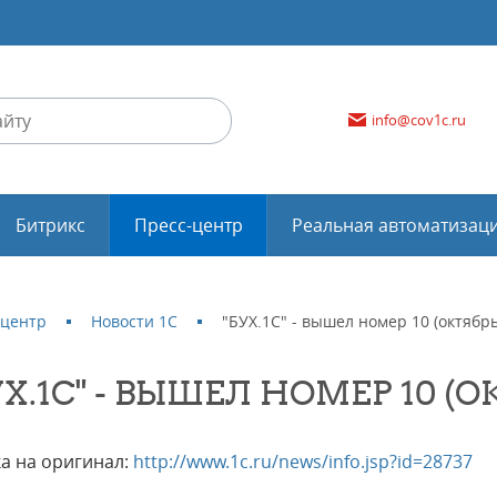
info@cov1c.ru
Битрикс
Пресс-центр
Реальная автоматизац
-центр
Новости 1С
"БУХ.1С" - вышел номер 10 (октябрь
УХ.1С" - ВЫШЕЛ НОМЕР 10 (О
а на оригинал:
http://www.1c.ru/news/info.jsp?id=28737