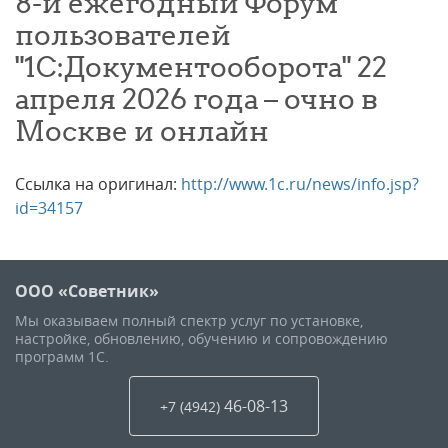
8-й ежегодный Форум
пользователей
"1С:Документооборота" 22
апреля 2026 года – очно в
Москве и онлайн
Ссылка на оригинал:
http://www.1c.ru/news/info.jsp?
id=34157
ООО «Советник»
Мы оказываем полный спектр услуг по установке,
настройке, обновлению, обучению и сопровождению
программ 1С.
46-08-13
+7 (4942
)