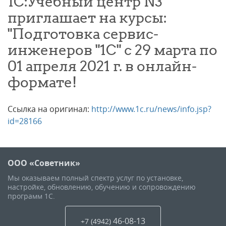
1С:Учебный центр N3
приглашает на курсы:
"Подготовка сервис-
инженеров "1С" с 29 марта по
01 апреля 2021 г. в онлайн-
формате!
Ссылка на оригинал:
http://www.1c.ru/news/info.jsp?
id=28166
ООО «Советник»
Мы оказываем полный спектр услуг по установке,
настройке, обновлению, обучению и сопровождению
программ 1С.
46-08-13
+7 (4942
)