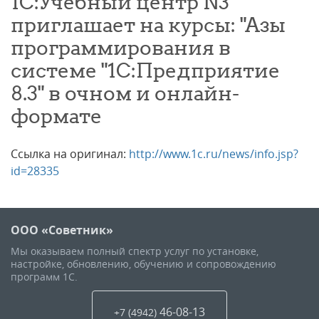
1С:Учебный центр N3
приглашает на курсы: "Азы
программирования в
системе "1С:Предприятие
8.3" в очном и онлайн-
формате
Ссылка на оригинал:
http://www.1c.ru/news/info.jsp?
id=28335
ООО «Советник»
Мы оказываем полный спектр услуг по установке,
настройке, обновлению, обучению и сопровождению
программ 1С.
46-08-13
+7 (4942
)