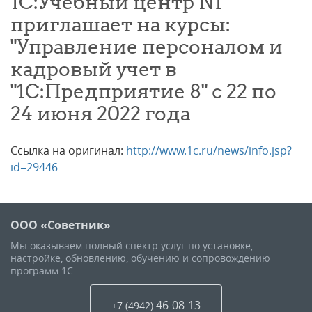
1С:Учебный центр N1
приглашает на курсы:
"Управление персоналом и
кадровый учет в
"1С:Предприятие 8" с 22 по
24 июня 2022 года
Ссылка на оригинал:
http://www.1c.ru/news/info.jsp?
id=29446
ООО «Советник»
Мы оказываем полный спектр услуг по установке,
настройке, обновлению, обучению и сопровождению
программ 1С.
46-08-13
+7 (4942
)