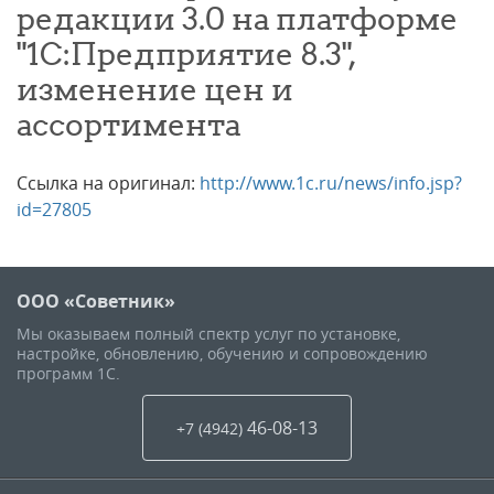
редакции 3.0 на платформе
"1С:Предприятие 8.3",
изменение цен и
ассортимента
Ссылка на оригинал:
http://www.1c.ru/news/info.jsp?
id=27805
ООО «Советник»
Мы оказываем полный спектр услуг по установке,
настройке, обновлению, обучению и сопровождению
программ 1С.
46-08-13
+7 (4942
)