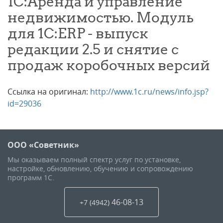
1C:Аренда и управление
недвижимостью. Модуль
для 1С:ERP - выпуск
редакции 2.5 и снятие с
продаж коробочных версий
Ссылка на оригинал:
http://www.1c.ru/news/info.jsp?
id=29036
ООО «Советник»
Мы оказываем полный спектр услуг по установке,
настройке, обновлению, обучению и сопровождению
программ 1С.
46-08-13
+7 (4942
)