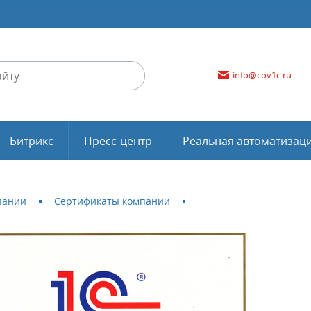
info@cov1c.ru
Битрикс
Пресс-центр
Реальная автоматизац
пании
Сертификаты компании