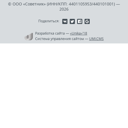
© ООО «Советник» (ИНН/КПП: 4401105953/440101001)
—
2026
Поделиться:
Разработка сайта
—
«Unika»’18
Система управления сайтом
—
UMI.CMS