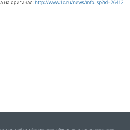
а на оригинал:
http://www.1c.ru/news/info.jsp?id=26412
вке, настройке, обновлению, обучению и сопровождению