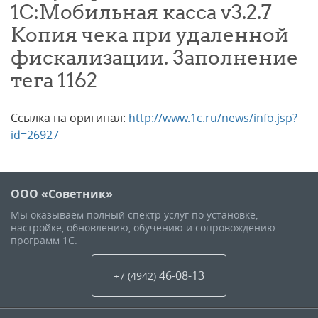
1С:Мобильная касса v3.2.7
Копия чека при удаленной
фискализации. Заполнение
тега 1162
Ссылка на оригинал:
http://www.1c.ru/news/info.jsp?
id=26927
ООО «Советник»
Мы оказываем полный спектр услуг по установке,
настройке, обновлению, обучению и сопровождению
программ 1С.
46-08-13
+7 (4942
)