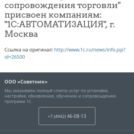
сопровождения торговли"
присвоен компаниям:
"1С:АВТОМАТИЗАЦИЯ", г.
Москва
Ссылка на оригинал:
http://www.1c.ru/news/info.jsp?
id=26500
ООО «Советник»
Мы оказываем полный спектр услуг по установке,
настройке, обновлению, обучению и сопровождению
программ 1С.
46-08-13
+7 (4942
)