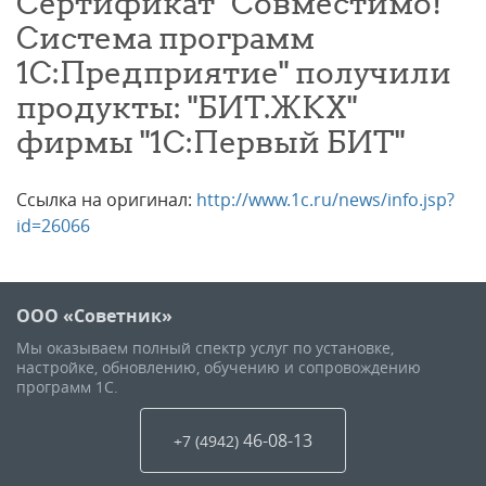
Сертификат "Совместимо!
Система программ
1С:Предприятие" получили
продукты: "БИТ.ЖКХ"
фирмы "1С:Первый БИТ"
Ссылка на оригинал:
http://www.1c.ru/news/info.jsp?
id=26066
ООО «Советник»
Мы оказываем полный спектр услуг по установке,
настройке, обновлению, обучению и сопровождению
программ 1С.
46-08-13
+7 (4942
)