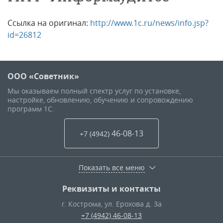
Ссылка на оригинал:
http://www.1c.ru/news/info.jsp?
id=26812
ООО «Советник»
Мы оказываем полный спектр услуг по установке,
настройке, обновлению, обучению и сопровождению
программ 1С.
46-08-13
+7 (4942
)
Показать все меню
Реквизиты и контакты
г. Кострома
,
ул. Ерохова д. 3а
+7 (4942) 46-08-13