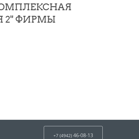
:КОМПЛЕКСНАЯ
 2" ФИРМЫ
46-08-13
+7 (4942
)