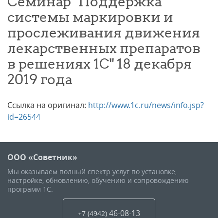
Семинар "Поддержка
системы маркировки и
прослеживания движения
лекарственных препаратов
в решениях 1С" 18 декабря
2019 года
Ссылка на оригинал:
http://www.1c.ru/news/info.jsp?
id=26544
ООО «Советник»
Мы оказываем полный спектр услуг по установке,
настройке, обновлению, обучению и сопровождению
программ 1С.
46-08-13
+7 (4942
)