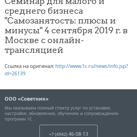
Семинар для малого и
среднего бизнеса
"Самозанятость: плюсы и
минусы" 4 сентября 2019 г. в
Москве с онлайн-
трансляцией
Ссылка на оригинал:
http://www.1c.ru/news/info.jsp?
id=26139
ООО «Советник»
Мы оказываем полный спектр услуг по установке,
настройке, обновлению, обучению и сопровождению
программ 1С.
46-08-13
+7 (4942
)