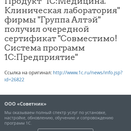
Продукт "1С:Медицина.
Клиническая лаборатория"
фирмы "Группа Алтэй"
получил очередной
сертификат "Совместимо!
Система программ
1С:Предприятие"
Ссылка на оригинал:
http://www.1c.ru/news/info.jsp?
id=26822
ООО «Советник»
Мы оказываем полный спектр услуг по установке,
настройке, обновлению, обучению и сопровождению
программ 1С.