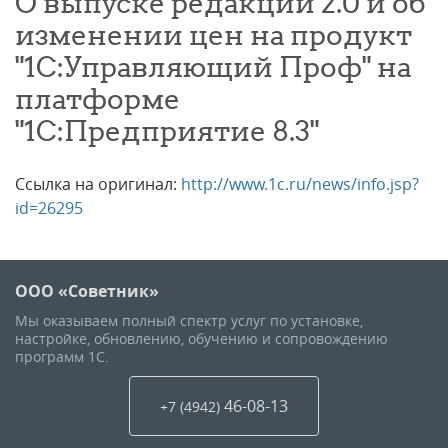
О выпуске редакции 2.0 и об
изменении цен на продукт
"1С:Управляющий Проф" на
платформе
"1С:Предприятие 8.3"
Ссылка на оригинал:
http://www.1c.ru/news/info.jsp?
id=26295
ООО «Советник»
Мы оказываем полный спектр услуг по установке,
настройке, обновлению, обучению и сопровождению
программ 1С.
46-08-13
+7 (4942
)